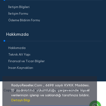
İletişim Bilgileri
İletişim Formu
Ödeme Bildirim Formu
Hakkımızda
Hakkımızda
Teknik Alt Yapı
Finansal ve Ticari Bilgiler
İnsan Kaynakları
RadyoReseller.Com , 6698 sayılı KVKK Maddesi.
10 aydınlatma yükümlülüğü çerçevesinde kişisel
Copyright © 2026 RadyoReseller BILISIM TEKNOLOJILERI
verilerinizin işlenip ve saklandığı tarafınıza bildirir.
Detaylı Bilgi