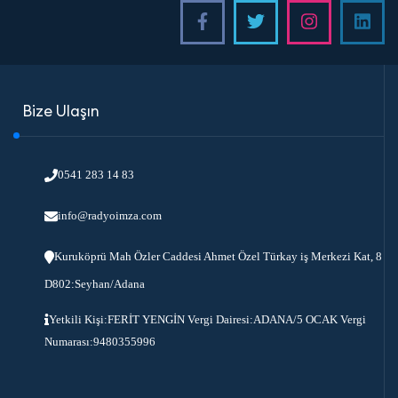
Bize Ulaşın
0541 283 14 83
info@radyoimza.com
Kuruköprü Mah Özler Caddesi Ahmet Özel Türkay iş Merkezi Kat, 8
D802:Seyhan/Adana
Yetkili Kişi:FERİT YENGİN Vergi Dairesi:ADANA/5 OCAK Vergi
Numarası:9480355996