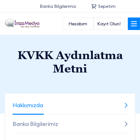
Banka Bilgilerimiz
Sepetim
Hesabım
Kayıt Olun!
Anasayfa
Alan Adı
KVKK Aydınlatma
Radyo Hosting
Metni
Radyo Reseller
Hosting
Hakkımızda
Radyo Tasarım
Banka Bilgilerimiz