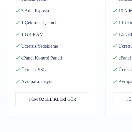
5 Adet
E-posta
10 Ade
1 Çekirdek
İşlemci
1 Çeki
1 GB
RAM
1.5 G
Ücretsiz
Yedekleme
Ücretsi
cPanel
Kontrol Paneli
cPanel
Ücretsiz SSL
Ücrets
Avrupa
Lokasyon
Avrup
TÜM ÖZELLİKLERİ GÖR
TÜ