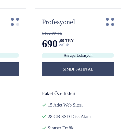
Profesyonel
1162.90 TL
690
,00 TRY
/yıllık
Avrupa Lokasyon
ŞİMDİ SATIN AL
Paket Özellikleri
15 Adet
Web Sitesi
28 GB SSD Disk
Alanı
Sınırsız
Trafik