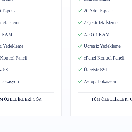
t
E-posta
20 Adet
E-posta
rdek
İşlemci
2 Çekirdek
İşlemci
B
RAM
2.5 GB
RAM
z
Yedekleme
Ücretsiz
Yedekleme
Kontrol Paneli
cPanel
Kontrol Paneli
iz SSL
Ücretsiz SSL
a
Lokasyon
Avrupa
Lokasyon
M ÖZELLİKLERİ GÖR
TÜM ÖZELLİKLERİ 