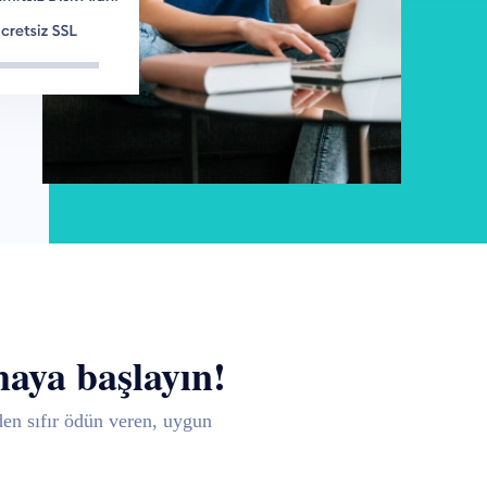
maya başlayın!
den sıfır ödün veren, uygun