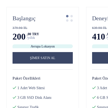
Başlangıç
Deney
379.90 TL
639.90 TL
200
410
,00 TRY
/yıllık
/
Avrupa Lokasyon
ŞİMDİ SATIN AL
Paket Özellikleri
Paket Öze
1 Adet
Web Sitesi
3 Adet
3 GB SSD Disk
Alanı
6 GB 
Sınırsız
Trafik
Sınırsı