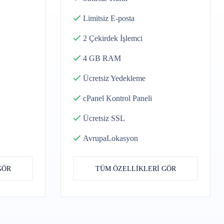
Limitsiz
E-posta
2 Çekirdek
İşlemci
4 GB
RAM
Ücretsiz
Yedekleme
cPanel
Kontrol Paneli
Ücretsiz SSL
Avrupa
Lokasyon
GÖR
TÜM ÖZELLİKLERİ GÖR