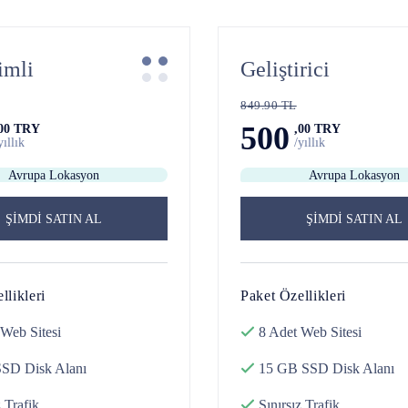
imli
Geliştirici
849.90 TL
500
,00 TRY
,00 TRY
yıllık
/yıllık
Avrupa Lokasyon
Avrupa Lokasyon
ŞİMDİ SATIN AL
ŞİMDİ SATIN AL
llikleri
Paket Özellikleri
Web Sitesi
8 Adet
Web Sitesi
SSD Disk
Alanı
15 GB SSD Disk
Alanı
z
Trafik
Sınırsız
Trafik