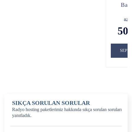
Baş
829
50
SEPE
SIKÇA SORULAN SORULAR
Radyo hosting paketlerimiz hakkında sıkça sorulan soruları
yanıtladık.