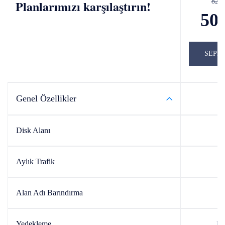
Planlarımızı karşılaştırın!
829
50
SEPE
Genel Özellikler
Disk Alanı
3
Aylık Trafik
Sı
Alan Adı Barındırma
1 
Yedekleme
Ha