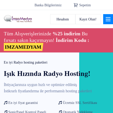
Banka Bilgilerimiz
Sepetim
Hesabım
Kayıt Olun!
Anasayfa
Tüm Alışverişlerinizde
%25 indirim
Bu
Alan Adı
fırsatı sakın kaçırmayın!
İndirim Kodu :
IMZAMEDYAM
Radyo Hosting
En iyi Radyo hosting paketleri
Radyo Reseller
Işık Hızında Radyo Hosting!
Hosting
İhtiyaçlarınıza uygun hızlı ve optimize edilmiş
Radyo Tasarım
İstikrarlı fiyatlandırma ile performanslı hosting paketleri
En iyi fiyat garantisi
Ücretsiz SSL Sertifikası
SonicPanel Kontrol Paneli
Otomatik Yedekleme