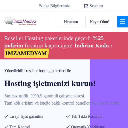
Banka Bilgilerimiz
Sepetim
Hesabım
Kayıt Olun!
Anasayfa
Reseller Hosting paketlerinde geçerli
%25
Alan Adı
indirim
fırsatını kaçırmayın!
İndirim Kodu :
IMZAMEDYAM
Radyo Hosting
Yönetilebilir reseller hosting paketleri ile
Radyo Reseller
Hosting işletmenizi kurun!
Hosting
Sınırsız trafik, %99,9 garantili çalışma süresi.
Radyo Tasarım
Tam kök erişimi ve isteğe bağlı kontrol panelleri ile tam denetim.
En iyi fiyat garantisi
Tek Tıkla Kurulum
Tam Kontrol
Otomatik Yedekleme