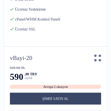
Ücretsiz
Yedekleme
cPanel/WHM
Kontrol Paneli
Ücretsiz SSL
vBayi-20
929.90 TL
590
,00 TRY
/aylık
Avrupa Lokasyon
ŞİMDİ SATIN AL