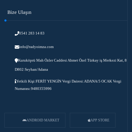
Bize Ulaşın
0541 283 14 83
info@radyoimza.com
Kuruköprü Mah Özler Caddesi Ahmet Özel Türkay iş Merkezi Kat, 8
D802:Seyhan/Adana
Yetkili Kişi:FERİT YENGİN Vergi Dairesi:ADANA/5 OCAK Vergi
Numarası:9480355996
ANDROID MARKET
APP STORE